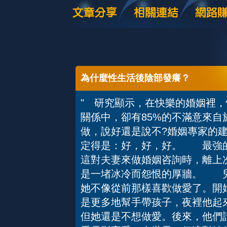
為什麼性生活後陰部發癢？
" 研究顯示，在快樂的婚姻裡，
關係中，卻有85%的不滿意來
做，說好還是說不?婚姻專家的
定得是：好，好，好。 最強
這對夫妻來做婚姻咨詢時，離上
是一堵冰冷而怨恨的厚牆。 兒
她不像從前那樣喜歡做愛了。開
是更多地幫手帶孩子，夜裡他起
但她還是不想做愛。後來，他們