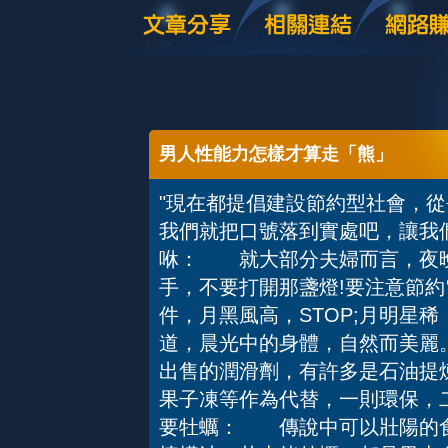
男人性能力怎樣才算走「熊」
"現在都提倡建設節約型社會，
我們就把口號落到實處吧，讓我
咻： 就大部分夫婦而言，夜晚
手，不要打開那盞燈!要注意節
件，月黑風高，STOP;月明星稀
道，晨光中的身體，自然而美
出售的潤滑劑，有許多是石油提
果子凍等作為代替，一則環保，
要牡蠣： 傳說中可以壯陽的食