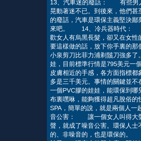
13、汽車迷的廢話： 有些男
晃動著迷不已。到後來，他們甚
的廢話，汽車是環保主義堅決鄙
來吧。 14、冷兵器時代：
歡女人有烏黑長髮，卻又在女性
要這樣做的話，放下你手裏的那
小泉剪刀比菲力浦剃鬚刀強多
娃，目前標準行情是795美元一
皮膚相近的手感，各方面指標都
多是三千美元。事情的關鍵並不
一個PVC膠的娃娃，能環保到哪
布裏嘿咻，能夠獲得超凡脫俗的
SPA，簡單的說，就是兩個人
音公害： 讓一個女人叫得大聲
聲，就成了噪音公害。環保人士
的、非噪音的，也是環保的。