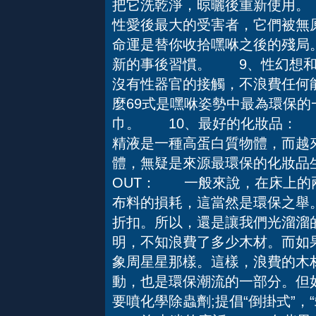
把它洗乾淨，晾曬後重新使用
性愛後最大的受害者，它們被無
命運是替你收拾嘿咻之後的殘局
新的事後習慣。 9、性幻想
沒有性器官的接觸，不浪費任何
麼69式是嘿咻姿勢中最為環保
巾。 10、最好的化妝品： 
精液是一種高蛋白質物體，而越
體，無疑是來源最環保的化妝品
OUT： 一般來說，在床上的
布料的損耗，這當然是環保之舉
折扣。所以，還是讓我們光溜
明，不知浪費了多少木材。而如
象周星星那樣。這樣，浪費的木
動，也是環保潮流的一部分。但
要噴化學除蟲劑;提倡“倒掛式”