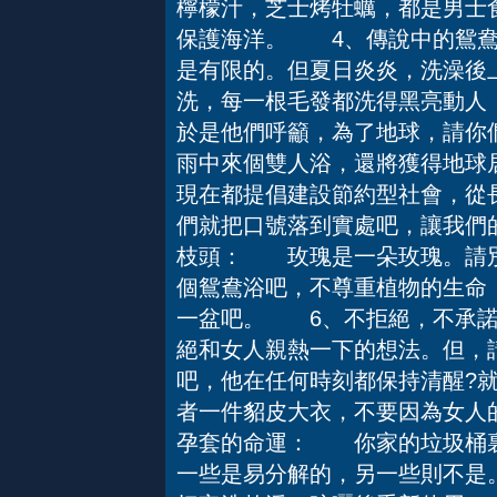
檸檬汁，芝士烤牡蠣，都是男士食
保護海洋。 4、傳說中的鴛
是有限的。但夏日炎炎，洗澡後
洗，每一根毛發都洗得黑亮動人
於是他們呼籲，為了地球，請你
雨中來個雙人浴，還將獲得地球
現在都提倡建設節約型社會，從
們就把口號落到實處吧，讓我們
枝頭： 玫瑰是一朵玫瑰。請別
個鴛鴦浴吧，不尊重植物的生命
一盆吧。 6、不拒絕，不承
絕和女人親熱一下的想法。但，請
吧，他在任何時刻都保持清醒?
者一件貂皮大衣，不要因為女人
孕套的命運： 你家的垃圾桶裏
一些是易分解的，另一些則不是