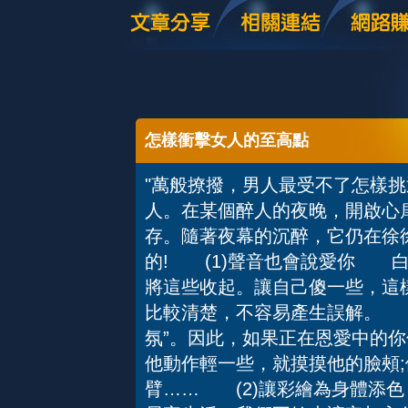
怎樣衝擊女人的至高點
"萬般撩撥，男人最受不了怎樣
人。在某個醉人的夜晚，開啟心
存。隨著夜幕的沉醉，它仍在徐
的! (1)聲音也會說愛你 
將這些收起。讓自己傻一些，這
比較清楚，不容易產生誤解。 
氛”。因此，如果正在恩愛中的你
他動作輕一些，就摸摸他的臉頰
臂…… (2)讓彩繪為身體添