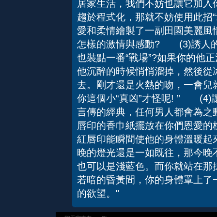
居家生活，我們不妨也讓它加入
趨於程式化，那就不妨使用此招
愛和柔情繪製了一副田園美麗風
怎樣的激情與感動? (3)誘人
也裝點一番“戰場”?如果你的他
他沉醉的時候悄悄溜掉，然後從冰
去。剛才還是火熱的吻，一會兒就
你這個小“真凶”才怪呢! ” (
言傳的經典，任何男人都會為之
唇印的香巾紙擺放在你們恩愛的
紅唇印能瞬間使他的身體溫暖起
晚的燈光還是一如既往，那今晚
也可以是淺藍色。而你就站在那
若暗的昏黃間，你的身體罩上了
的欲望。"